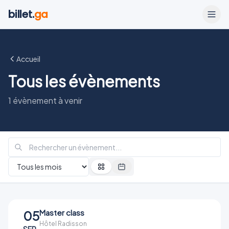
billet.
ga
Accueil
Tous les évènements
1
évènement
à venir
Master class
05
Hôtel Radisson
.