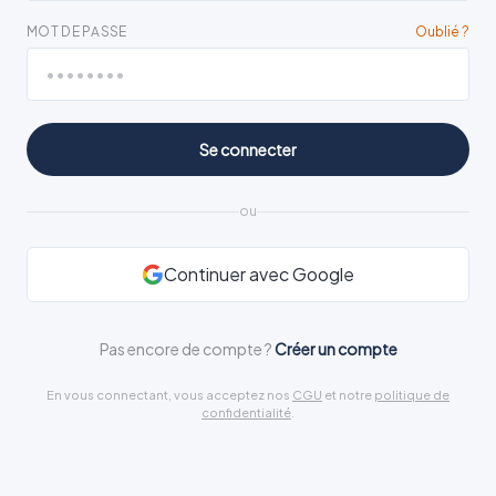
MOT DE PASSE
Oublié ?
Se connecter
ou
Continuer avec Google
Pas encore de compte ?
Créer un compte
En vous connectant, vous acceptez nos
CGU
et notre
politique de
confidentialité
.